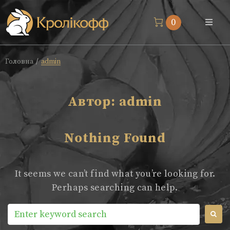
0
Магазин
Головна
admin
/
Про нас
Автор:
admin
Доставка
Nothing Found
Блог
It seems we can’t find what you’re looking for.
Контакти
Perhaps searching can help.