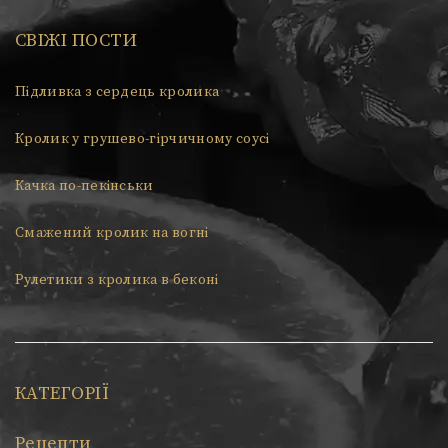
СВІЖІ ПОСТИ
Підливка з сердець кролика
Кролик у грушево-гірчичному соусі
Качка по-пекінськи
Смажений кролик на вогні
Рулетики з кролика в беконі
КАТЕГОРІЇ
Рецепти