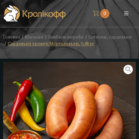
0
Магазин
Головна
Магазин
Ковбасні вироби
Сосиски, сардельки
/
/
/
Сардельки кролячі Мортадельки, 0,48 кг
/
Про нас
Доставка
Блог
Контакти