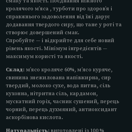
смаку та якості. Поєднання ніжного
кролячого м’яса , турботи про здоров’я і
справжнього задоволення від їжі дарує
додавання твердого сиру, що тане у роті та
створює довершений смак.
Спробуйте — і відкрийте для себе новий
рівень якості. Мінімум інгредієнтів —
максимум користі та якості.
Склад:
м’ясо кроляче 60%, м’ясо куряче,
свинина знежилована напівжирна, сир
твердий, молоко сухе, вода питна, сіль
кухонна, нітритна сіль, кардамон,
мускатний горіх, часник сушений, перець
чорний, перець духмяний, антиоксидант
аскорбінова кислота.
Натуральність:
виготовлені із 100 %