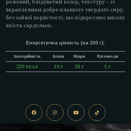
рожевий, блідуватий колір, текстуру – із
вкрапленням добре плавкого твердого сиру,
без зайвої пористості, що підкреслює високу
якість сардельок.
Енергетична цінність (на 100 г):
Калорійність
Білки
Жири
Вуглеводи
220 ккал
16 г
18 г
1 г