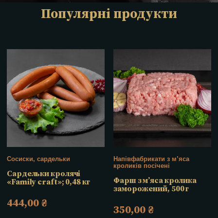
Популярні продукти
Сосиски, сардельки
Напівфабрикати з м’яса
кроликів посічені
Сардельки кролячі
Фарш з м’яса кролика
«Family craft»; 0,48 кг
заморожений, 500 г
444,00
₴
350,00
₴