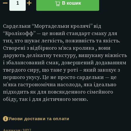
В кошик
Сардельки “Мортадельки кролячі” від
“Кролікофф” — це новий стандарт смаку для
тих, хто шукає легкість, поживність та якість.
Створені з відбірного м’яса кролика , вони
дарують делікатну текстуру, вишукану ніжність
і збалансований смак, довершений додаванням
твердого сиру, що тане у роті – який закохує з
першого укусу. Це не просто сардельки — це
м’яка гастрономічна насолода, яка ідеально
підходить як для повсякденного сімейного
обіду, так і для дієтичного меню.
Умови доставки та оплати
Артикул:
3027