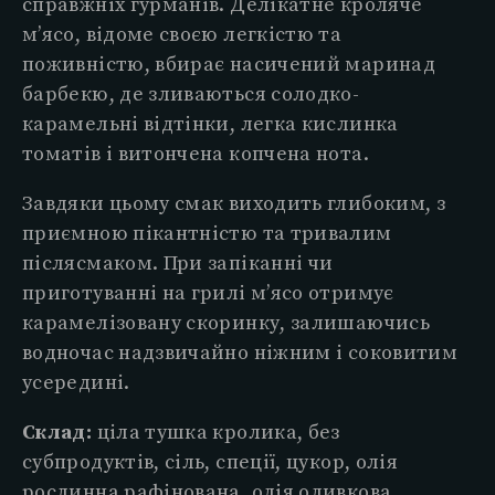
справжніх гурманів. Делікатне кроляче
м’ясо, відоме своєю легкістю та
поживністю, вбирає насичений маринад
барбекю, де зливаються солодко-
карамельні відтінки, легка кислинка
томатів і витончена копчена нота.
Завдяки цьому смак виходить глибоким, з
приємною пікантністю та тривалим
післясмаком. При запіканні чи
приготуванні на грилі м’ясо отримує
карамелізовану скоринку, залишаючись
водночас надзвичайно ніжним і соковитим
усередині.
Склад:
ціла тушка кролика, без
субпродуктів, сіль, спеції, цукор, олія
рослинна рафінована, олія оливкова,