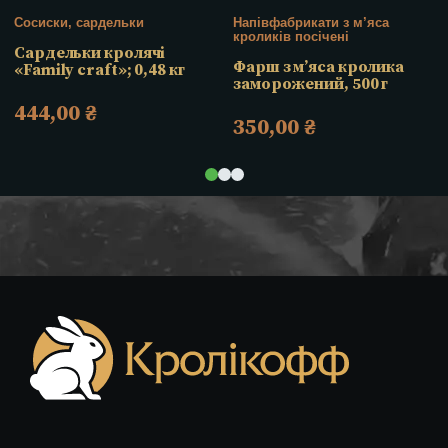
Сосиски, сардельки
Напівфабрикати з м’яса
кроликів посічені
Сардельки кролячі
Фарш з м’яса кролика
«Family craft»; 0,48 кг
заморожений, 500 г
444,00
₴
350,00
₴