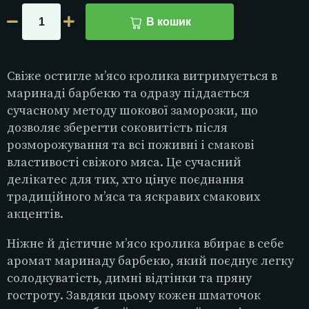
В кошик
Свіже остигле м’ясо кролика витримується в
маринаді барбекю та одразу піддається
сучасному методу шокової заморозки, що
дозволяє зберегти соковитість після
розморожування та всі поживні і смакові
властивості свіжого мяса. Це сучасний
делікатес для тих, хто цінує поєднання
традиційного м’яса та яскравих смакових
акцентів.
Ніжне й дієтичне м’ясо кролика вбирає в себе
аромат маринаду барбекю, який поєднує легку
солодкуватість, димні відтінки та пряну
гостроту. Завдяки цьому кожен шматочок