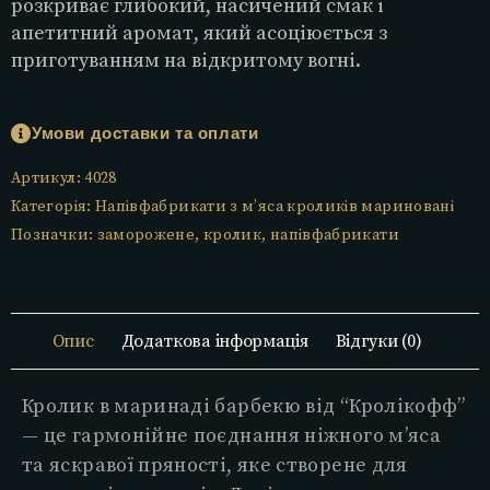
розкриває глибокий, насичений смак і
апетитний аромат, який асоціюється з
приготуванням на відкритому вогні.
Умови доставки та оплати
Артикул:
4028
Категорія:
Напівфабрикати з м’яса кроликів мариновані
Позначки:
заморожене
,
кролик
,
напівфабрикати
Опис
Додаткова інформація
Відгуки (0)
Кролик в маринаді барбекю від “Кролікофф”
— це гармонійне поєднання ніжного м’яса
та яскравої пряності, яке створене для