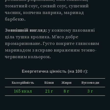
томатний соус, соєвий соус, сушений
часник, копчена паприка, маринад
барбекю.
Зовнішній вигляд:
у кожному пакованні
ціла тушка кролика. М’ясо добре
промариноване. Густо покрите глянсовим
маринадом з яскраво вираженим темно-
червоним кольором.
Енергетична цінність (на 100 г):
Калорійність
Білки
Жири
Вуглеводи
165 ккал
21 г
8 г
3 г