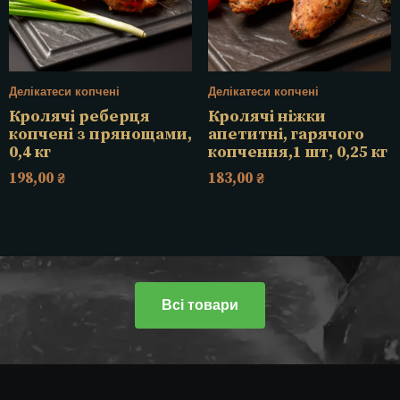
Делікатеси копчені
Делікатеси копчені
Кролячі реберця
Кролячі ніжки
копчені з прянощами,
апетитні, гарячого
0,4 кг
копчення,1 шт, 0,25 кг
198,00
₴
183,00
₴
Всі товари