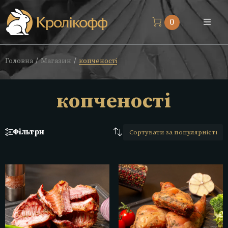
0
Магазин
Головна
Магазин
копченості
/
/
Про нас
копченості
Доставка
Фільтри
Блог
Контакти